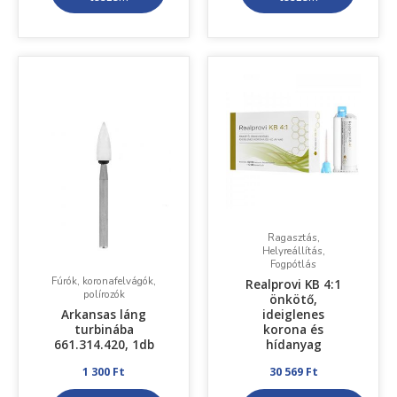
Ennek
a
terméknek
több
variációja
van.
A
változatok
a
termékoldalon
választhatók
Ragasztás,
ki
Helyreállítás,
Fogpótlás
Fúrók, koronafelvágók,
Realprovi KB 4:1
polírozók
önkötő,
Arkansas láng
ideiglenes
turbinába
korona és
661.314.420, 1db
hídanyag
1 300
Ft
30 569
Ft