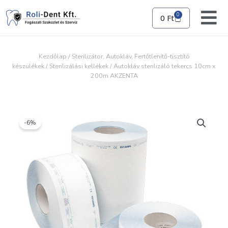
Skip
to
0
0
Ft
Kosár
content
Kezdőlap
/
Sterilizátor, Autokláv, Fertőtlenítő-tisztító
készülékek
/
Sterilizálási kellékek
/ Autokláv sterilizáló tekercs 10cm x
200m AKZENTA
-6%