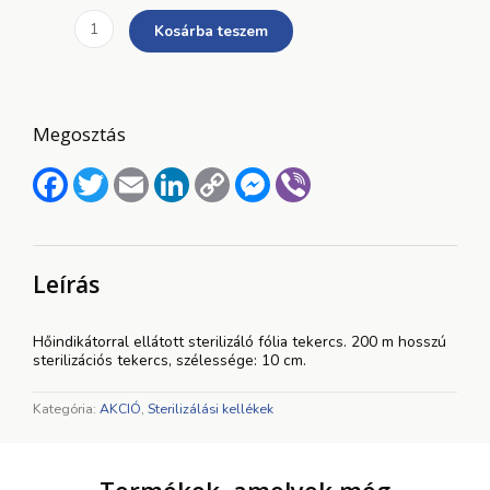
Autokláv
9
8
Kosárba teszem
sterilizáló
500 Ft.
900 Ft.
tekercs
10cm
x
200m
Megosztás
AKZENTA
mennyiség
Facebook
Twitter
Email
LinkedIn
Copy
Messenger
Viber
Link
Leírás
Hőindikátorral ellátott sterilizáló fólia tekercs. 200 m hosszú
sterilizációs tekercs, szélessége: 10 cm.
Kategória:
AKCIÓ
,
Sterilizálási kellékek