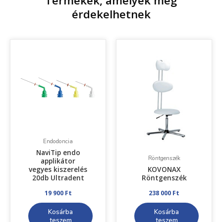
Termékek, amelyek még
érdekelhetnek
Endodoncia
NaviTip endo
Röntgenszék
applikátor
vegyes kiszerelés
KOVONAX
20db Ultradent
Röntgenszék
19 900
Ft
238 000
Ft
Kosárba
Kosárba
teszem
teszem