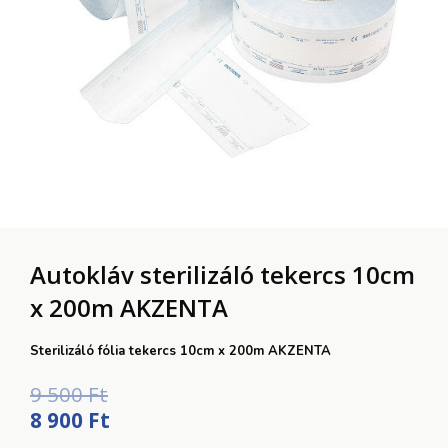
Autokláv sterilizáló tekercs 10cm
x 200m AKZENTA
Sterilizáló fólia tekercs 10cm x 200m AKZENTA
Original
Current
9 500
Ft
price
price
8 900
Ft
was:
is: