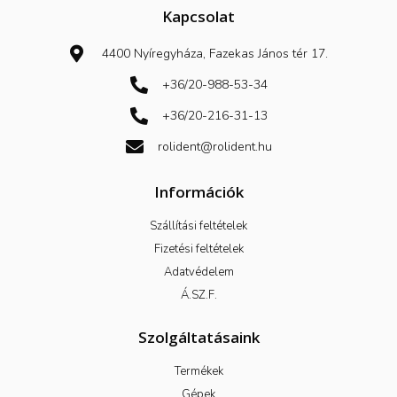
e
b
Kapcsolat
o
o
k
4400 Nyíregyháza, Fazekas János tér 17.
-
f
+36/20-988-53-34
+36/20-216-31-13
rolident@rolident.hu
Információk
Szállítási feltételek
Fizetési feltételek
Adatvédelem
Á.SZ.F.
Szolgáltatásaink
Termékek
Gépek