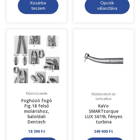
Kosárba
Opciók
teszem
választása
Kéziműszerek
Kézidarabok és
tartozékai
Foghúzó fogó
Fig.18 felső
KaVo
molárishoz,
SMARTtorque
baloldali
LUX S619L fényes
Dentech
turbina
18 390
Ft
349 900
Ft