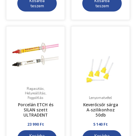
Kosárba
Kosárba
teszem
teszem
Ragasztás,
Helyreállítás,
Fogpótlás
Lenyomatvétel
Porcelán ETCH és
Keverőcsőr sárga
SILAN szett
A-szilikonhoz
ULTRADENT
50db
23 990
Ft
5 140
Ft
Kosárba
Kosárba