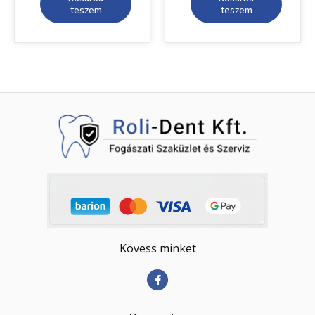
teszem
teszem
Kövess minket
F
a
c
e