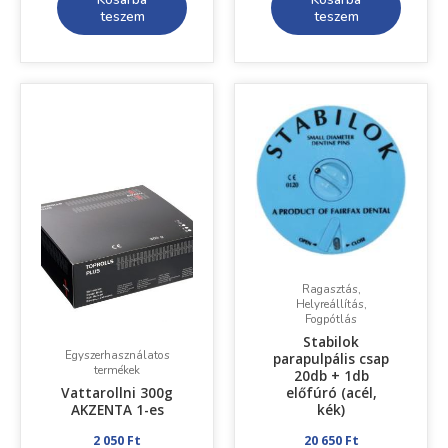
teszem
teszem
Ragasztás,
Helyreállítás,
Fogpótlás
Stabilok
Egyszerhasználatos
parapulpális csap
termékek
20db + 1db
Vattarollni 300g
előfúró (acél,
AKZENTA 1-es
kék)
2 050
Ft
20 650
Ft