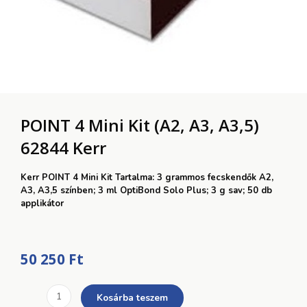
POINT 4 Mini Kit (A2, A3, A3,5)
62844 Kerr
Kerr POINT 4 Mini Kit Tartalma: 3 grammos fecskendők A2,
A3, A3,5 színben; 3 ml OptiBond Solo Plus; 3 g sav; 50 db
applikátor
50 250
Ft
POINT
Kosárba teszem
4