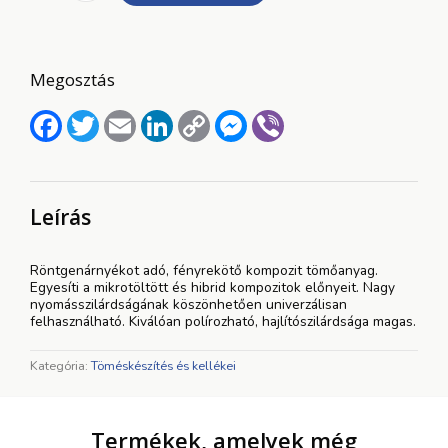
Mini
Kit
(A2,
A3,
Megosztás
A3,5)
62844
Facebook
Twitter
Email
LinkedIn
Copy
Messenger
Viber
Kerr
Link
mennyiség
Leírás
Röntgenárnyékot adó, fényrekötő kompozit tömőanyag.
Egyesíti a mikrotöltött és hibrid kompozitok előnyeit. Nagy
nyomásszilárdságának köszönhetően univerzálisan
felhasználható. Kiválóan polírozható, hajlítószilárdsága magas.
Kategória:
Töméskészítés és kellékei
Termékek, amelyek még