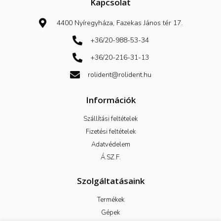
b
Kapcsolat
o
o
k
4400 Nyíregyháza, Fazekas János tér 17.
-
f
+36/20-988-53-34
+36/20-216-31-13
rolident@rolident.hu
Információk
Szállítási feltételek
Fizetési feltételek
Adatvédelem
Á.SZ.F.
Szolgáltatásaink
Termékek
Gépek