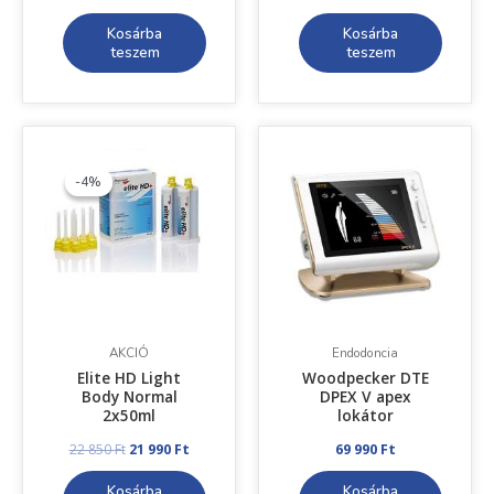
Kosárba
Kosárba
teszem
teszem
Original
Current
price
price
was:
is:
-4%
-4%
22
21
850 Ft.
990 Ft.
AKCIÓ
Endodoncia
Elite HD Light
Woodpecker DTE
Body Normal
DPEX V apex
2x50ml
lokátor
22 850
Ft
21 990
Ft
69 990
Ft
Kosárba
Kosárba