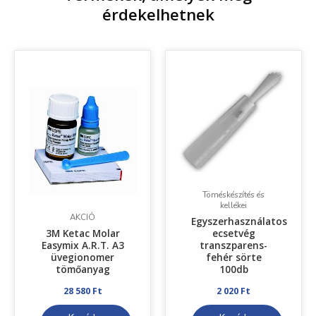
érdekelhetnek
Töméskészítés és
kellékei
AKCIÓ
Egyszerhasználatos
3M Ketac Molar
ecsetvég
Easymix A.R.T. A3
transzparens-
üvegionomer
fehér sörte
tömőanyag
100db
28 580
Ft
2 020
Ft