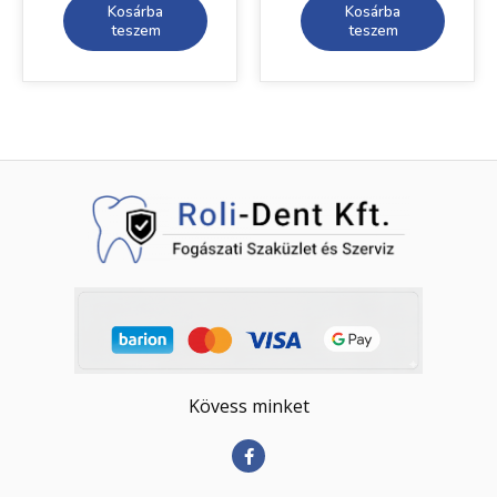
Kosárba
Kosárba
teszem
teszem
Kövess minket
F
a
c
e