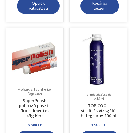
Opciók
Kosárba
választása
teszem
Profilaxis, Fogfehérítő,
Fogékszer
Töméskészítés és
kellékei
SuperPolish
polírozó paszta
TOP COOL
fluoridmentes
vitalitás vizsgáló
45g Kerr
hidegspray 200ml
6 300
Ft
1 900
Ft