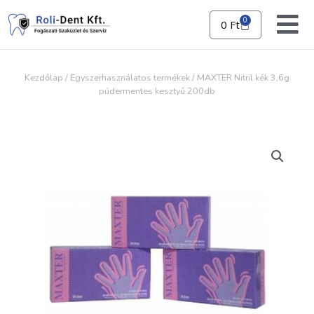
Skip
to
0
0
Ft
Kosár
content
Kezdőlap
/
Egyszerhasználatos termékek
/ MAXTER Nitril kék 3,6g
púdermentes kesztyű 200db