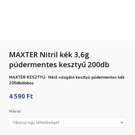
MAXTER Nitril kék 3,6g
púdermentes kesztyű 200db
MAXTER KESZTYŰ- Nitril vizsgáló kesztyű púdermentes kék
200db/doboz.
4 590
Ft
MAXTER
Méret
Nitril
kék
3,6g
púdermentes