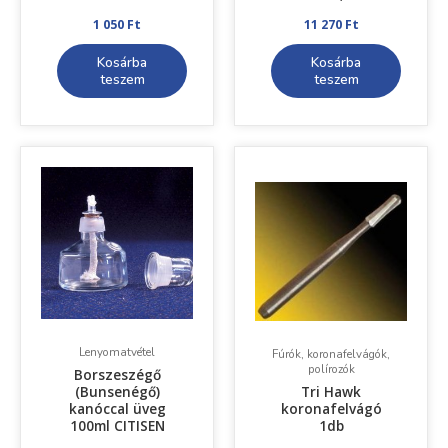
1 050
Ft
11 270
Ft
Kosárba
Kosárba
teszem
teszem
Lenyomatvétel
Fúrók, koronafelvágók,
polírozók
Borszeszégő
(Bunsenégő)
Tri Hawk
kanóccal üveg
koronafelvágó
100ml CITISEN
1db