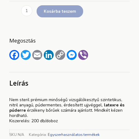
kesztyű
200db
Kosárba teszem
mennyiség
Megosztás
Facebook
Twitter
Email
LinkedIn
Copy
Messenger
Viber
Link
Leírás
Nem steril prémium minőségű vizsgálókesztyű szintetikus,
nitril anyagú, púdermentes, érdesített ujjvéggel,
latexre és
púderre
érzékeny bőrűek számára ajánlott. Mindkét kézen
hordható.
Kiszerelés: 200 db/doboz
SKU
N/A
Kategória:
Egyszerhasználatos termékek