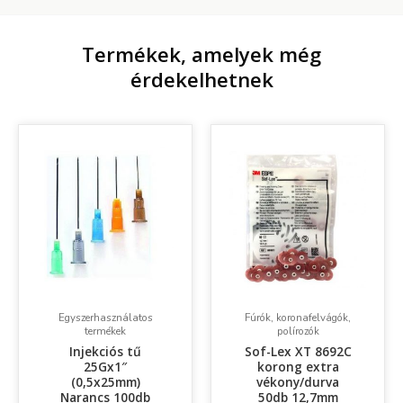
Termékek, amelyek még
érdekelhetnek
Egyszerhasználatos
Fúrók, koronafelvágók,
termékek
polírozók
Injekciós tű
Sof-Lex XT 8692C
25Gx1″
korong extra
(0,5x25mm)
vékony/durva
Narancs 100db
50db 12,7mm