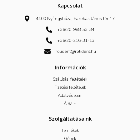
b
Kapcsolat
o
o
k
4400 Nyíregyháza, Fazekas János tér 17.
-
f
+36/20-988-53-34
+36/20-216-31-13
rolident@rolident.hu
Információk
Szállítási feltételek
Fizetési feltételek
Adatvédelem
Á.SZ.F.
Szolgáltatásaink
Termékek
Gépek