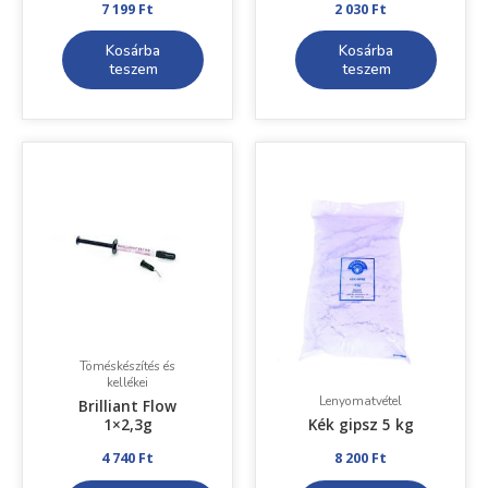
7 199
Ft
2 030
Ft
Kosárba
Kosárba
teszem
teszem
Ennek
a
terméknek
több
variációja
van.
A
változatok
a
termékoldalon
választhatók
Töméskészítés és
ki
kellékei
Lenyomatvétel
Brilliant Flow
1×2,3g
Kék gipsz 5 kg
4 740
Ft
8 200
Ft