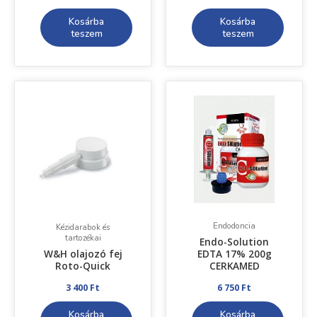
Kosárba
Kosárba
teszem
teszem
Endodoncia
Kézidarabok és
tartozékai
Endo-Solution
W&H olajozó fej
EDTA 17% 200g
Roto-Quick
CERKAMED
3 400
Ft
6 750
Ft
Kosárba
Kosárba