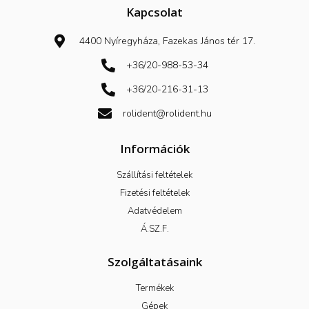
b
Kapcsolat
o
o
k
4400 Nyíregyháza, Fazekas János tér 17.
-
f
+36/20-988-53-34
+36/20-216-31-13
rolident@rolident.hu
Információk
Szállítási feltételek
Fizetési feltételek
Adatvédelem
Á.SZ.F.
Szolgáltatásaink
Termékek
Gépek