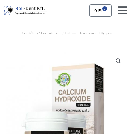
Skip
to
0
0
Ft
Kosár
content
Kezdőlap
/
Endodoncia
/ Calcium-hydroxide 10g por