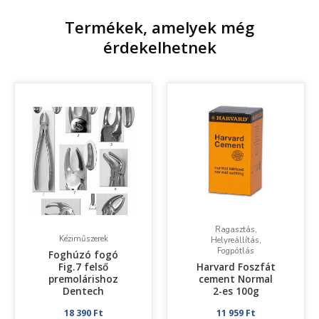
Termékek, amelyek még
érdekelhetnek
Ragasztás,
Kéziműszerek
Helyreállítás,
Fogpótlás
Foghúzó fogó
Fig.7 felső
Harvard Foszfát
premolárishoz
cement Normal
Dentech
2-es 100g
18 390
Ft
11 959
Ft