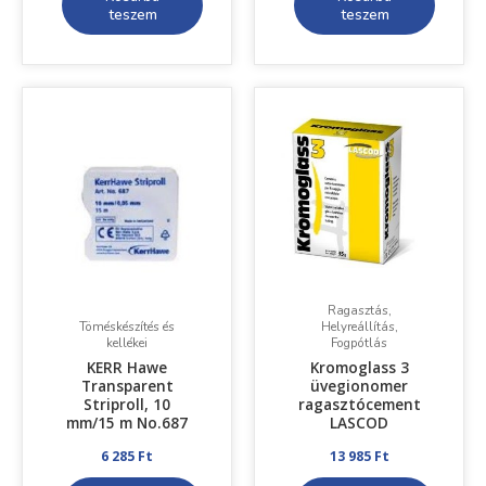
teszem
teszem
Ragasztás,
Töméskészítés és
Helyreállítás,
kellékei
Fogpótlás
KERR Hawe
Kromoglass 3
Transparent
üvegionomer
Striproll, 10
ragasztócement
mm/15 m No.687
LASCOD
6 285
Ft
13 985
Ft