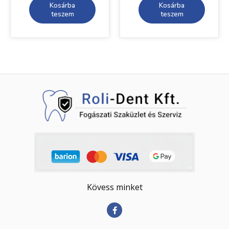
Kosárba
Kosárba
teszem
teszem
Kövess minket
F
a
c
e