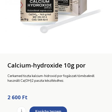
Calcium-hydroxide 10g por
Cerkamed tiszta kalcium-hidroxid por fogászati töméseknél
használt Ca(OH)2 paszta készítéséhez.
2 600
Ft
Calcium-
Kosárba teszem