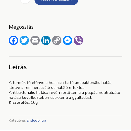
hydroxide
10g
por
mennyiség
Megosztás
Facebook
Twitter
Email
LinkedIn
Copy
Messenger
Viber
Link
Leírás
A termék fő előnye a hosszan tartó antibakteriális hatás,
illetve a remineralizáló stimuláló effektus.
Antibakteriális hatása révén fertőtleníti a pulpát, neutralizáló
hatása következtében csökkenti a gyulladást.
Kiszerelés:
10g
Kategória:
Endodoncia