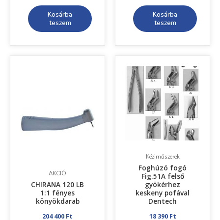
Kosárba
Kosárba
teszem
teszem
Kéziműszerek
Foghúzó fogó
AKCIÓ
Fig.51A felső
CHIRANA 120 LB
gyökérhez
1:1 fényes
keskeny pofával
könyökdarab
Dentech
204 400
Ft
18 390
Ft